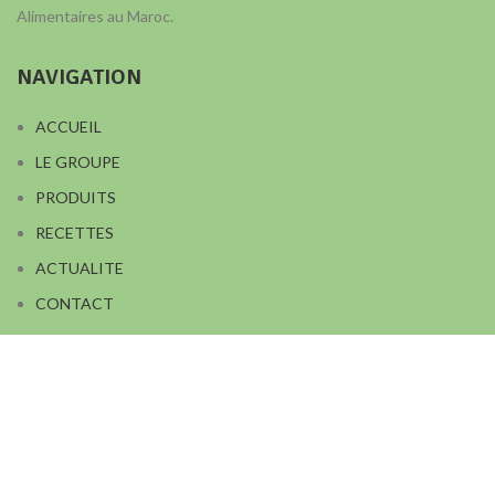
Alimentaires au Maroc.
NAVIGATION
ACCUEIL
LE GROUPE
PRODUITS
RECETTES
ACTUALITE
CONTACT
Contactez nous
Copralim route de Médiouna, km.11,5 - Douar Lahfaya - 20450