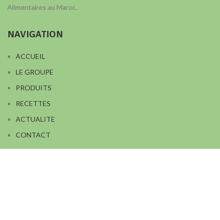
Alimentaires au Maroc.
NAVIGATION
ACCUEIL
LE GROUPE
PRODUITS
RECETTES
ACTUALITE
CONTACT
Contactez nous
Copralim route de Médiouna, km.11,5 - Douar Lahfaya - 20450