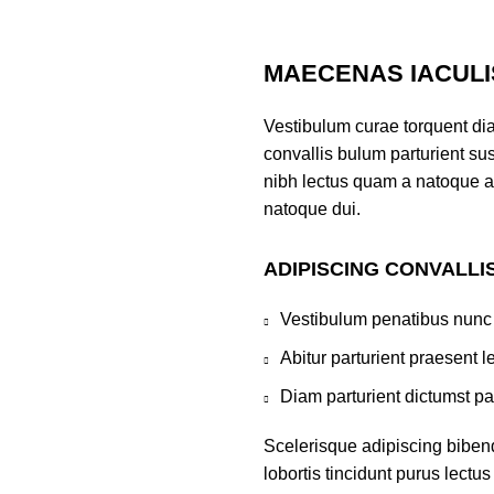
MAECENAS IACULI
Vestibulum curae torquent di
convallis bulum parturient sus
nibh lectus quam a natoque a
natoque dui.
ADIPISCING CONVALLI
Vestibulum penatibus nunc 
Abitur parturient praesent 
Diam parturient dictumst par
Scelerisque adipiscing biben
lobortis tincidunt purus lect