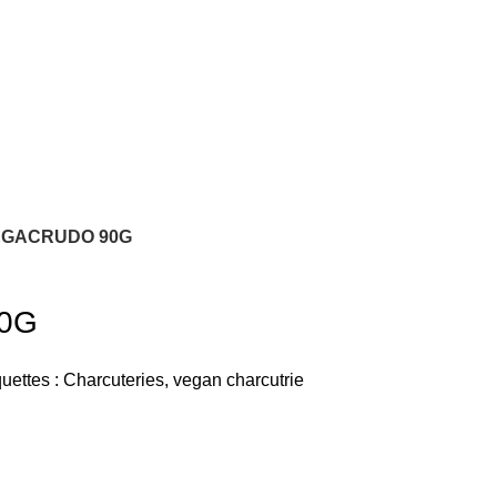
EGACRUDO 90G
0G
quettes :
Charcuteries
,
vegan charcutrie