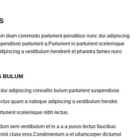
S
am diam commodo parturient penatibus nunc dui adipiscing
pendisse parturient a.Parturient in parturient scelerisque
dipiscing a vestibulum hendrerit et pharetra fames nunc
S BULUM
dui adipiscing convallis bulum parturient suspendisse.
lectus quam a natoque adipiscing a vestibulum hendre.
turient scelerisque nibh lectus.
dum sem vestibulum et in a a a purus lectus faucibus
us nisl class eros.Condimentum a et ullamcorper dictumst