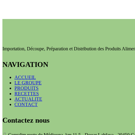
Importation, Découpe, Préparation et Distribution des Produits Alime
NAVIGATION
ACCUEIL
LE GROUPE
PRODUITS
RECETTES
ACTUALITE
CONTACT
Contactez nous
Copralim route de Médiouna, km.11,5 - Douar Lahfaya - 20450 C