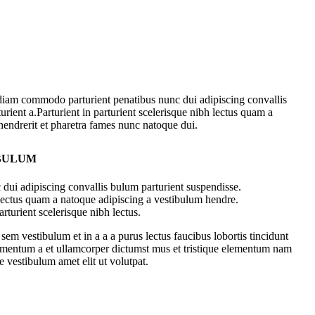
diam commodo parturient penatibus nunc dui adipiscing convallis
urient a.Parturient in parturient scelerisque nibh lectus quam a
hendrerit et pharetra fames nunc natoque dui.
 BULUM
dui adipiscing convallis bulum parturient suspendisse.
 lectus quam a natoque adipiscing a vestibulum hendre.
rturient scelerisque nibh lectus.
em vestibulum et in a a a purus lectus faucibus lobortis tincidunt
dimentum a et ullamcorper dictumst mus et tristique elementum nam
e vestibulum amet elit ut volutpat.