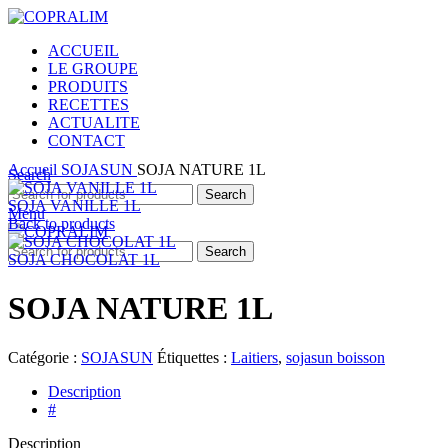
ACCUEIL
LE GROUPE
PRODUITS
RECETTES
ACTUALITE
CONTACT
Click to enlarge
Accueil
SOJASUN
SOJA NATURE 1L
Search
Search
SOJA VANILLE 1L
Menu
Back to products
Search
SOJA CHOCOLAT 1L
SOJA NATURE 1L
Catégorie :
SOJASUN
Étiquettes :
Laitiers
,
sojasun boisson
Description
#
Description