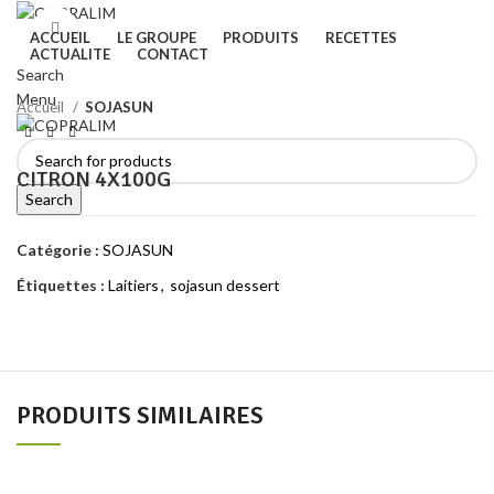
Click to enlarge
ACCUEIL
LE GROUPE
PRODUITS
RECETTES
ACTUALITE
CONTACT
Search
Menu
Accueil
SOJASUN
CITRON 4X100G
Search
Catégorie :
SOJASUN
Étiquettes :
Laitiers
,
sojasun dessert
PRODUITS SIMILAIRES