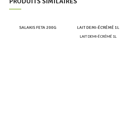
PRODUITS SIMILAIRES
SALAKIS FETA 200G
LAIT DEMI-ÉCRÉMÉ 1L
LAIT DEMI-ÉCRÉMÉ 1L
P