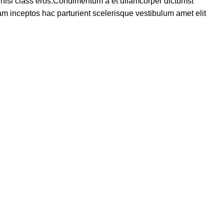
us nisl class eros.Condimentum a et ullamcorper dictumst
m inceptos hac parturient scelerisque vestibulum amet elit