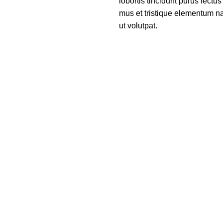
lobortis tincidunt purus lect
mus et tristique elementum na
ut volutpat.