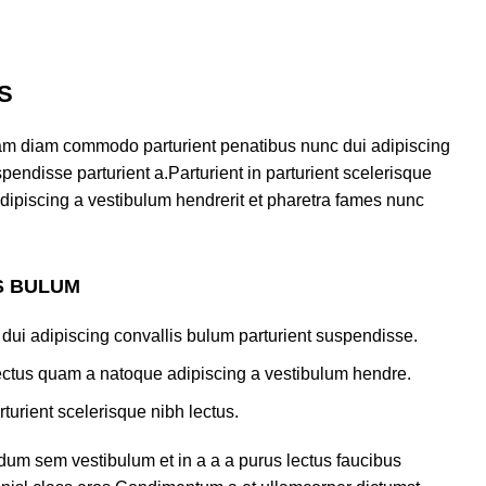
S
am diam commodo parturient penatibus nunc dui adipiscing
pendisse parturient a.Parturient in parturient scelerisque
dipiscing a vestibulum hendrerit et pharetra fames nunc
S BULUM
dui adipiscing convallis bulum parturient suspendisse.
lectus quam a natoque adipiscing a vestibulum hendre.
turient scelerisque nibh lectus.
dum sem vestibulum et in a a a purus lectus faucibus