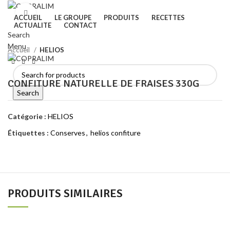
Click to enlarge
ACCUEIL
LE GROUPE
PRODUITS
RECETTES
ACTUALITE
CONTACT
Search
Menu
Accueil
HELIOS
CONFITURE NATURELLE DE FRAISES 330G
Search
Catégorie :
HELIOS
Étiquettes :
Conserves
,
helios confiture
PRODUITS SIMILAIRES