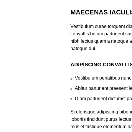
MAECENAS IACULI
Vestibulum curae torquent di
convallis bulum parturient sus
nibh lectus quam a natoque a
natoque dui.
ADIPISCING CONVALLI
Vestibulum penatibus nunc 
Abitur parturient praesent 
Diam parturient dictumst par
Scelerisque adipiscing biben
lobortis tincidunt purus lect
mus et tristique elementum na