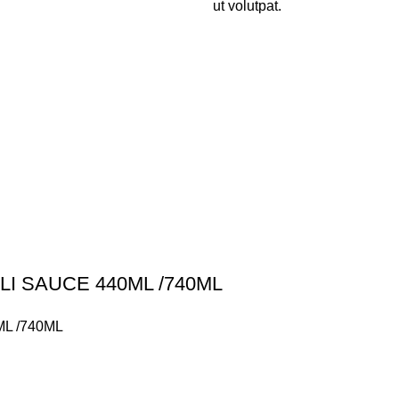
ut volutpat.
I SAUCE 440ML /740ML
L /740ML