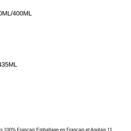
0ML/400ML
435ML
frais 100% Français Emballage en Français et Anglais 11