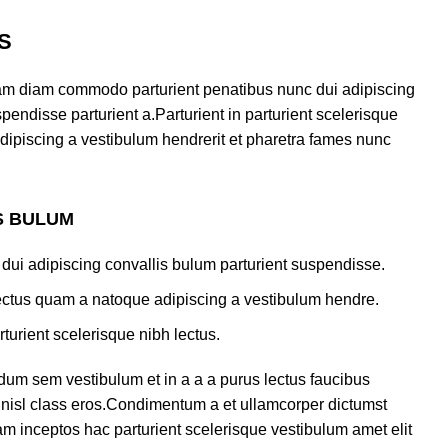
S
am diam commodo parturient penatibus nunc dui adipiscing
pendisse parturient a.Parturient in parturient scelerisque
dipiscing a vestibulum hendrerit et pharetra fames nunc
S BULUM
dui adipiscing convallis bulum parturient suspendisse.
lectus quam a natoque adipiscing a vestibulum hendre.
turient scelerisque nibh lectus.
dum sem vestibulum et in a a a purus lectus faucibus
us nisl class eros.Condimentum a et ullamcorper dictumst
m inceptos hac parturient scelerisque vestibulum amet elit