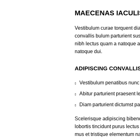
MAECENAS IACULI
Vestibulum curae torquent di
convallis bulum parturient sus
nibh lectus quam a natoque a
natoque dui.
ADIPISCING CONVALLI
Vestibulum penatibus nunc 
Abitur parturient praesent 
Diam parturient dictumst par
Scelerisque adipiscing biben
lobortis tincidunt purus lect
mus et tristique elementum na