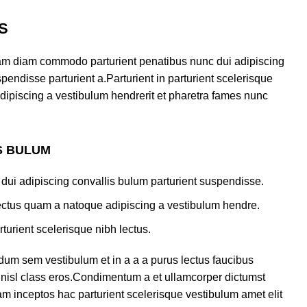
S
am diam commodo parturient penatibus nunc dui adipiscing
pendisse parturient a.Parturient in parturient scelerisque
dipiscing a vestibulum hendrerit et pharetra fames nunc
S BULUM
dui adipiscing convallis bulum parturient suspendisse.
lectus quam a natoque adipiscing a vestibulum hendre.
turient scelerisque nibh lectus.
dum sem vestibulum et in a a a purus lectus faucibus
us nisl class eros.Condimentum a et ullamcorper dictumst
m inceptos hac parturient scelerisque vestibulum amet elit