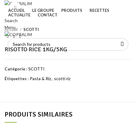
Click to enlarge
ACCUEIL
LE GROUPE
PRODUITS
RECETTES
ACTUALITE
CONTACT
Search
Menu
Accueil
SCOTTI
RISOTTO RICE 1KG/5KG
Catégorie :
SCOTTI
Étiquettes :
Pasta & Riz
,
scotti riz
PRODUITS SIMILAIRES