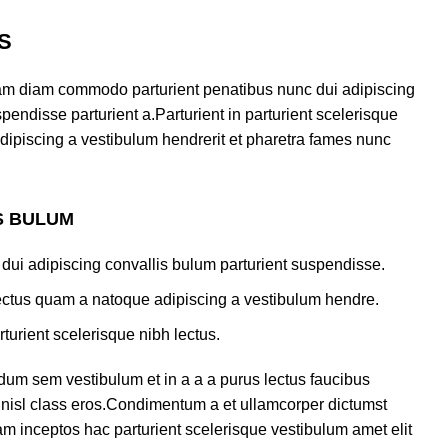
S
am diam commodo parturient penatibus nunc dui adipiscing
pendisse parturient a.Parturient in parturient scelerisque
dipiscing a vestibulum hendrerit et pharetra fames nunc
S BULUM
dui adipiscing convallis bulum parturient suspendisse.
lectus quam a natoque adipiscing a vestibulum hendre.
turient scelerisque nibh lectus.
dum sem vestibulum et in a a a purus lectus faucibus
us nisl class eros.Condimentum a et ullamcorper dictumst
m inceptos hac parturient scelerisque vestibulum amet elit