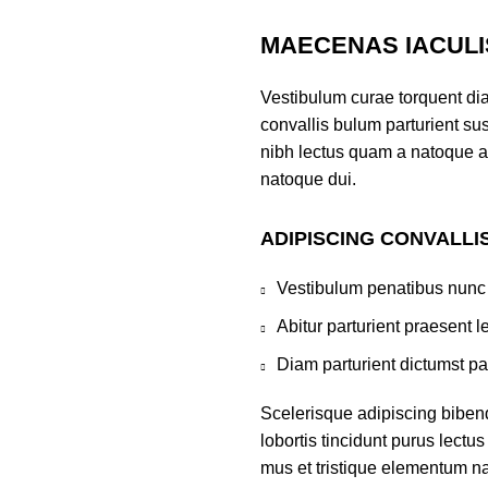
MAECENAS IACULI
Vestibulum curae torquent di
convallis bulum parturient sus
nibh lectus quam a natoque a
natoque dui.
ADIPISCING CONVALLI
Vestibulum penatibus nunc 
Abitur parturient praesent 
Diam parturient dictumst par
Scelerisque adipiscing biben
lobortis tincidunt purus lect
mus et tristique elementum na