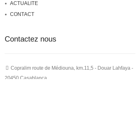
ACTUALITE
CONTACT
Contactez nous
Copralim route de Médiouna, km.11,5 - Douar Lahfaya -
20450 Casablanca
Tel: (+212) 0522 970 102
Fax: (+212) 522 32 07 20
COPRALIM
2026 CREATED BY
SERVICE MARKETING
. GROUPE
COPRALIM