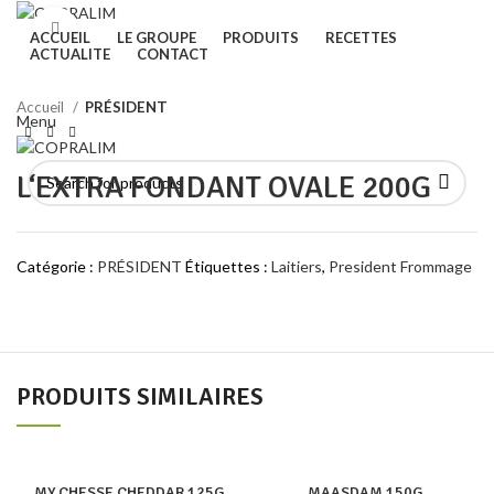
Click to enlarge
ACCUEIL
LE GROUPE
PRODUITS
RECETTES
ACTUALITE
CONTACT
Search
Accueil
PRÉSIDENT
Menu
L‘EXTRA FONDANT OVALE 200G
Catégorie :
PRÉSIDENT
Étiquettes :
Laitiers
,
President Frommage
PRODUITS SIMILAIRES
MY CHESSE CHEDDAR 125G
MAASDAM 150G