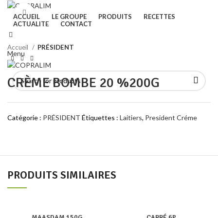
Click to enlarge
ACCUEIL
LE GROUPE
PRODUITS
RECETTES
ACTUALITE
CONTACT
Search
Accueil
PRÉSIDENT
Menu
CRÈME BOMBE 20 %200G
Catégorie :
PRÉSIDENT
Étiquettes :
Laitiers
,
President Créme
PRODUITS SIMILAIRES
MAASDAM 150G
CARRÉ 6P