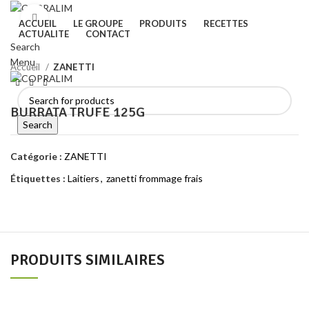
Click to enlarge
ACCUEIL
LE GROUPE
PRODUITS
RECETTES
ACTUALITE
CONTACT
Search
Menu
Accueil
ZANETTI
BURRATA TRUFE 125G
Search
Catégorie :
ZANETTI
Étiquettes :
Laitiers
,
zanetti frommage frais
PRODUITS SIMILAIRES