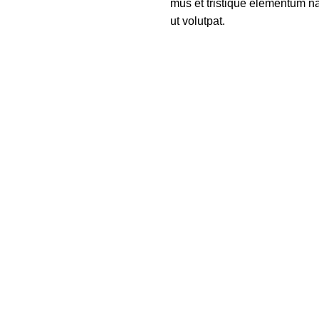
mus et tristique elementum na
ut volutpat.