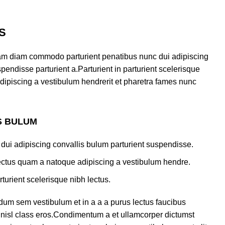
S
am diam commodo parturient penatibus nunc dui adipiscing
pendisse parturient a.Parturient in parturient scelerisque
dipiscing a vestibulum hendrerit et pharetra fames nunc
S BULUM
dui adipiscing convallis bulum parturient suspendisse.
lectus quam a natoque adipiscing a vestibulum hendre.
turient scelerisque nibh lectus.
dum sem vestibulum et in a a a purus lectus faucibus
us nisl class eros.Condimentum a et ullamcorper dictumst