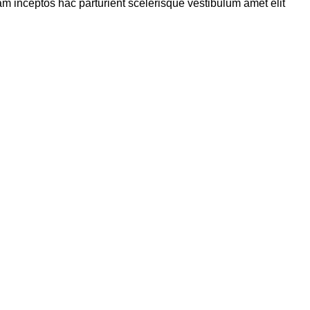
m inceptos hac parturient scelerisque vestibulum amet elit