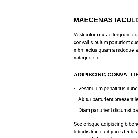
MAECENAS IACULI
Vestibulum curae torquent di
convallis bulum parturient sus
nibh lectus quam a natoque a
natoque dui.
ADIPISCING CONVALLI
Vestibulum penatibus nunc 
Abitur parturient praesent 
Diam parturient dictumst par
Scelerisque adipiscing biben
lobortis tincidunt purus lect