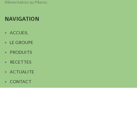
Alimentaires au Maroc.
NAVIGATION
ACCUEIL
LE GROUPE
PRODUITS
RECETTES
ACTUALITE
CONTACT
Contactez nous
Copralim route de Médiouna, km.11,5 - Douar Lahfaya - 20450